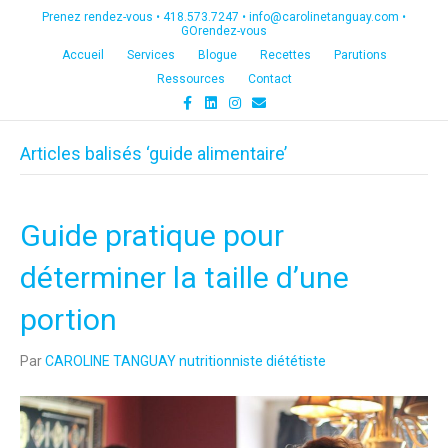
Prenez rendez-vous •
418.573.7247
•
info@carolinetanguay.com
•
GOrendez-vous
Accueil
Services
Blogue
Recettes
Parutions
Ressources
Contact
F
L
I
E
a
i
n
m
c
n
s
a
e
k
t
i
Articles balisés ‘guide alimentaire’
b
e
a
l
o
d
g
o
i
r
k
n
a
m
Guide pratique pour
déterminer la taille d’une
portion
Par
CAROLINE TANGUAY nutritionniste diététiste