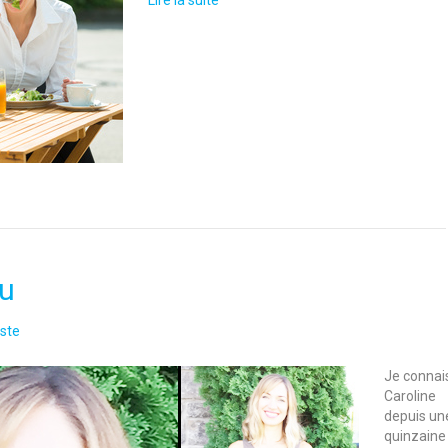
Lire la suite
au
ste
Je connai
Caroline
depuis un
quinzaine