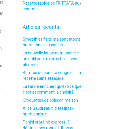
et
Recette rapide de FRITTATA aux
légumes
té
e
Articles récents
e
Smoothies faits maison : atouts
nutritionnels et conseils
n
La nouvelle loupe nutritionnelle :
un outil pour mieux choisir vos
aliments
io
Burritos déjeuner à congeler : La
recette saine et rapide
La farine enrichie : qu’est-ce que
u.
c’est et comment la choisir?
Croquettes de poisson maison
Alice Gaudreault, diététiste-
nutritionniste
Panini protéiné express: 3
déclinaisons (poulet, thon ou