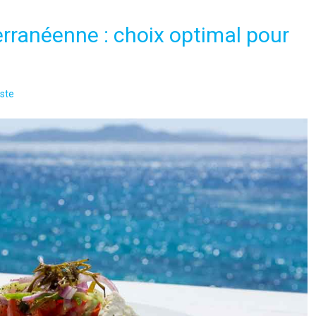
erranéenne : choix optimal pour
ste