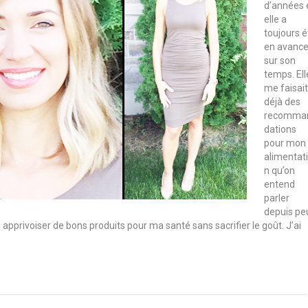
d’années 
elle a
toujours é
en avanc
sur son
temps. Ell
me faisait
déjà des
recomma
dations
pour mon
alimentat
n qu’on
entend
parler
depuis pe
 apprivoiser de bons produits pour ma santé sans sacrifier le goût. J’ai